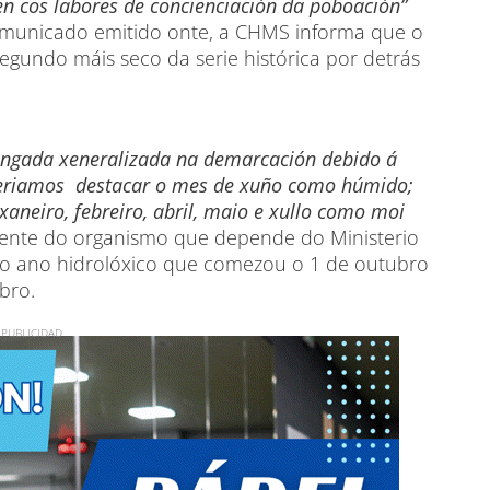
n cos labores de concienciación da poboación”
omunicado emitido onte, a CHMS informa que o
gundo máis seco da serie histórica por detrás
longada xeneralizada na demarcación debido á
deriamos destacar o mes de xuño como húmido;
aneiro, febreiro, abril, maio e xullo como moi
sidente do organismo que depende do Ministerio
 do ano hidrolóxico que comezou o 1 de outubro
bro.