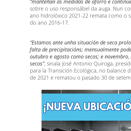
“manteñan as medidas de aforro e continúe
sobre o uso responsábel da auga. Nun c
ano hidrolóxico 2021-22 remata como o se
do ano 2016-17.
“Estamos ante unha situación de seca pro
falta de precipitacións; mensualmente po
outubro e agosto como secos; e novembro, x
secos”
, sinala José Antonio Quiroga, pre
para la Transición Ecológica, no balance
de 2021 e rematou o pasado 30 de setem