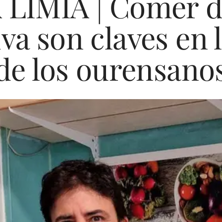
LIMIA | Comer de
iva son claves en 
de los ourensano