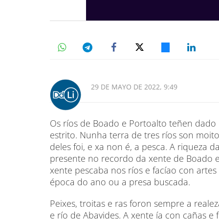
29 DE MAYO DE 2022, 9:49
Os ríos de Boado e Portoalto teñen dado 
estrito. Nunha terra de tres ríos son moit
deles foi, e xa non é, a pesca. A riqueza d
presente no recordo da xente de Boado 
xente pescaba nos ríos e facíao con arte
época do ano ou a presa buscada.
Peixes, troitas e ras foron sempre a reale
e río de Abavides. A xente ía con cañas e