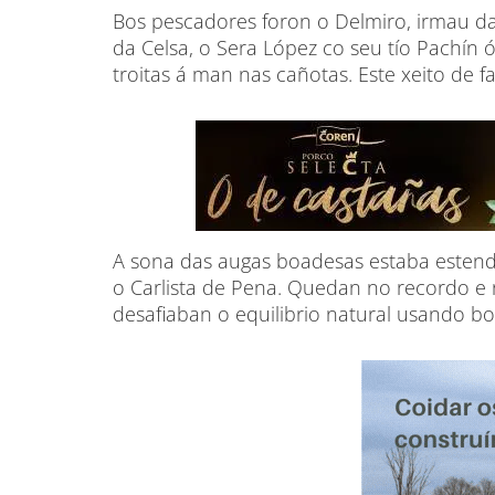
Bos pescadores foron o Delmiro, irmau da
da Celsa, o Sera López co seu tío Pachín 
troitas á man nas cañotas. Este xeito de 
A sona das augas boadesas estaba estend
o Carlista de Pena. Quedan no recordo e 
desafiaban o equilibrio natural usando b