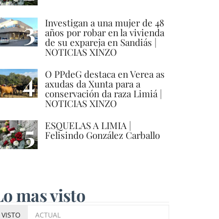
3
Investigan a una mujer de 48
años por robar en la vivienda
de su expareja en Sandiás |
NOTICIAS XINZO
4
O PPdeG destaca en Verea as
axudas da Xunta para a
conservación da raza Limiá |
NOTICIAS XINZO
5
ESQUELAS A LIMIA |
Felisindo González Carballo
Lo mas visto
VISTO
ACTUAL