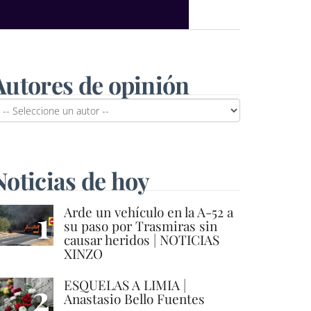
Autores de opinión
Noticias de hoy
1
Arde un vehículo en la A-52 a
su paso por Trasmiras sin
causar heridos | NOTICIAS
XINZO
2
ESQUELAS A LIMIA |
Anastasio Bello Fuentes