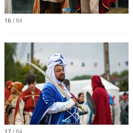
16
/ 84
17
/ 84