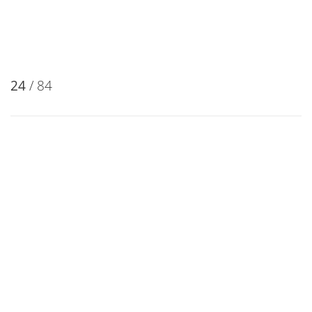
23
/ 84
24
/ 84