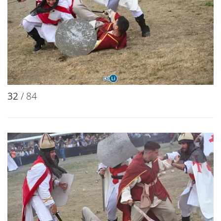
30
/ 84
31
/ 84