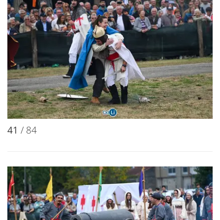
38
/ 84
39
/ 84
40
/ 84