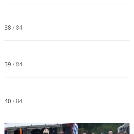
35
/ 84
36
/ 84
37
/ 84