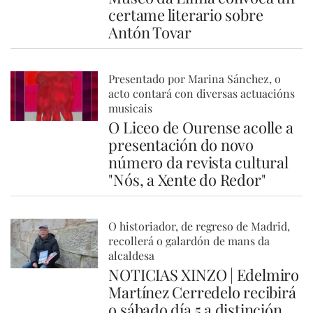
certame literario sobre
Antón Tovar
Presentado por Marina Sánchez, o
acto contará con diversas actuacións
musicais
O Liceo de Ourense acolle a
presentación do novo
número da revista cultural
"Nós, a Xente do Redor"
O historiador, de regreso de Madrid,
recollerá o galardón de mans da
alcaldesa
NOTICIAS XINZO | Edelmiro
Martínez Cerredelo recibirá
o sábado día 5 a distinción