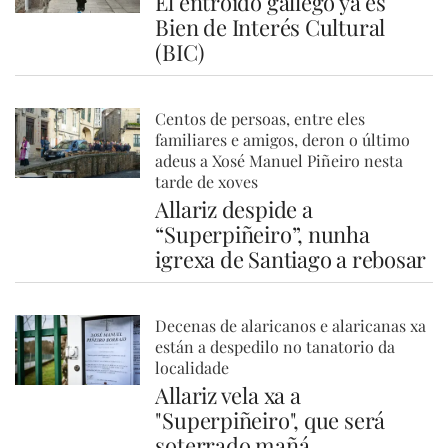
El entroido gallego ya es
Bien de Interés Cultural
(BIC)
Centos de persoas, entre eles
familiares e amigos, deron o último
adeus a Xosé Manuel Piñeiro nesta
tarde de xoves
Allariz despide a
“Superpiñeiro”, nunha
igrexa de Santiago a rebosar
Decenas de alaricanos e alaricanas xa
están a despedilo no tanatorio da
localidade
Allariz vela xa a
"Superpiñeiro", que será
soterrado mañá