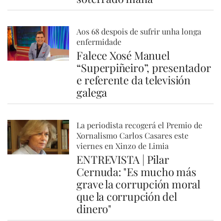
Aos 68 despois de sufrir unha longa
enfermidade
Falece Xosé Manuel
“Superpiñeiro”, presentador
e referente da televisión
galega
La periodista recogerá el Premio de
Xornalismo Carlos Casares este
viernes en Xinzo de Limia
ENTREVISTA | Pilar
Cernuda: "Es mucho más
grave la corrupción moral
que la corrupción del
dinero"