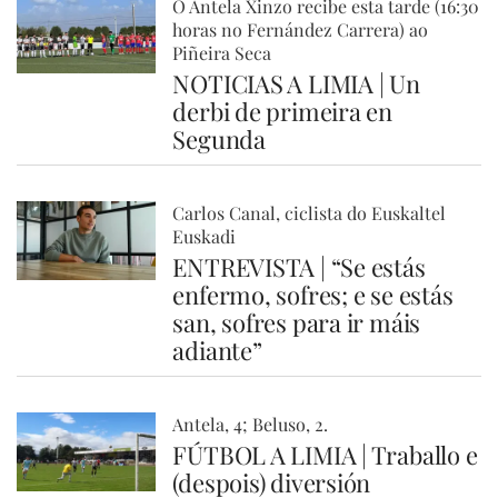
O Antela Xinzo recibe esta tarde (16:30
horas no Fernández Carrera) ao
Piñeira Seca
NOTICIAS A LIMIA | Un
derbi de primeira en
Segunda
Carlos Canal, ciclista do Euskaltel
Euskadi
ENTREVISTA | “Se estás
enfermo, sofres; e se estás
san, sofres para ir máis
adiante”
Antela, 4; Beluso, 2.
FÚTBOL A LIMIA | Traballo e
(despois) diversión