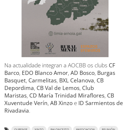
Na actualidade integran a AOCBB os clubs
CF
Barco
,
EDO Blanco Amor
,
AD Bosco
,
Burgas
Basquet
,
Carmelitas
,
BXL Celanova
,
CB
Depordima
,
CB Val de Lemos
,
Club
Maristas
,
CD María Trinidad Miraflores
,
CB
Xuventude Verín
,
AB Xinzo
e
ID Sarmientos de
Rivadavia
.
OURENSE
XINZO
BALONCESTO
#ASOCIACION
REUNIÓN