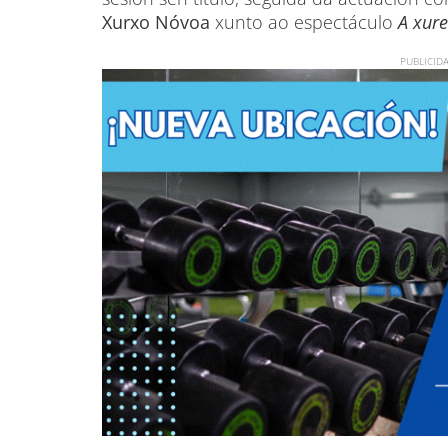
Xurxo Nóvoa
xunto ao espectáculo
A xur