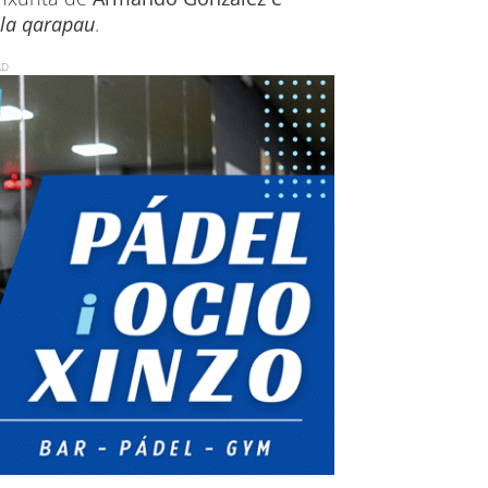
ela qarapau
.