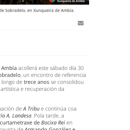
l de Sobradelo, en Xunqueira de Ambía.
e Ambía
acollerá este sábado día 30
Sobradelo
, un encontro de referencia
o longo de
trece anos
se consolidou
artística e recuperación da
uación de
A Tribu
e continúa coa
ía A. Landesa
. Pola tarde, a
curtametraxe de
Bocixa Rei
en
conxunta de
Armando González e