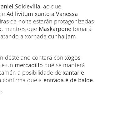
aniel Soldevilla
, ao que
 de
Ad livitum xunto a Vanessa
eiras da noite estarán protagonizadas
o
, mentres que
Maskarpone
tomará
ematando a xornada cunha
Jam
ión deste ano contará con
xogos
e un
mercadillo
que se manterá
 tamén a posibilidade de
xantar e
ón confirma que a
entrada é de balde
.