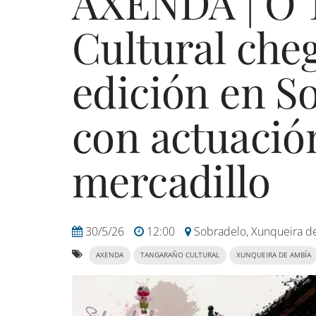
AXENDA | O 
Cultural cheg
edición en S
con actuació
mercadillo
30/5/26
12:00
Sobradelo, Xunqueira d
AXENDA
TANGARAÑO CULTURAL
XUNQUEIRA DE AMBÍA