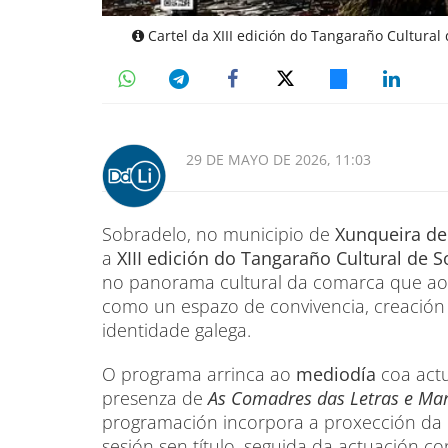
Cartel da XIII edición do Tangaraño Cultura
29 DE MAYO DE 2026, 11:03
Sobradelo, no municipio de
Xunqueira d
a
XIII edición do Tangaraño Cultural de 
no panorama cultural da comarca que a
como un espazo de convivencia, creación 
identidade galega.
O programa arrinca ao
mediodía
coa act
presenza de
As Comadres das Letras e Mar
programación incorpora a proxección da
sesión sen título, seguida da actuación 