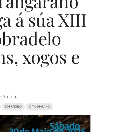
Tangaraño
a á súa XIII
obradelo
ns, xogos e
e Ambía.
SOBRADELO
O TANGARAÑO