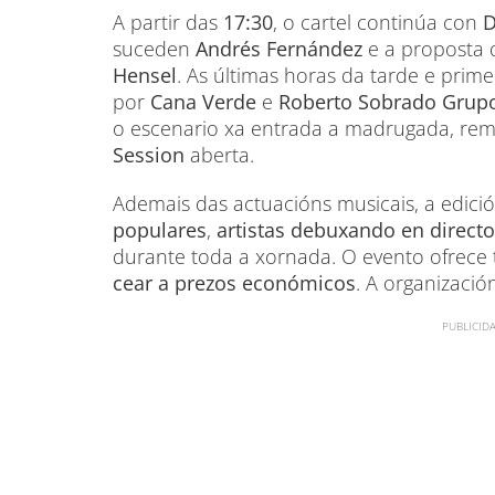
A partir das
17:30
, o cartel continúa con
D
suceden
Andrés Fernández
e a proposta
Hensel
. As últimas horas da tarde e prim
por
Cana Verde
e
Roberto Sobrado Grup
o escenario xa entrada a madrugada, r
Session
aberta.
Ademais das actuacións musicais, a edic
populares
,
artistas debuxando en directo
durante toda a xornada. O evento ofrece
cear a prezos económicos
. A organizaci