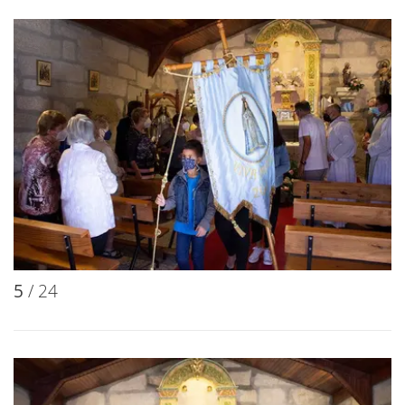
5
/ 24