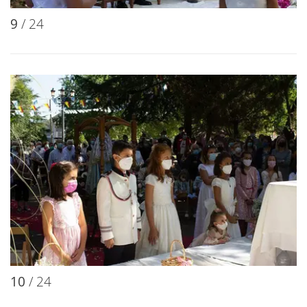
9
/ 24
10
/ 24