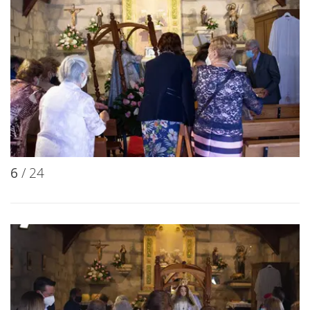
6
/ 24