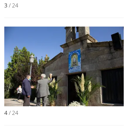
3
/ 24
4
/ 24