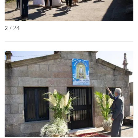
2
/ 24