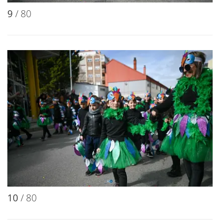
9
/ 80
10
/ 80