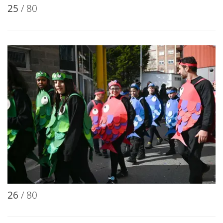
25
/ 80
26
/ 80