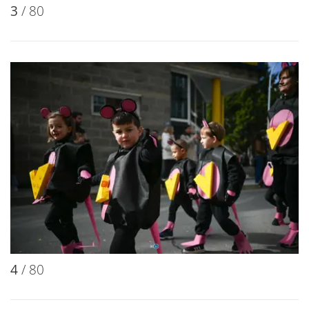
3
/ 80
4
/ 80