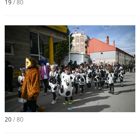
19
/ 80
20
/ 80