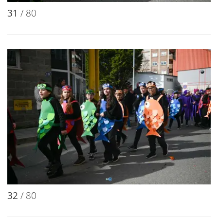
31
/ 80
32
/ 80