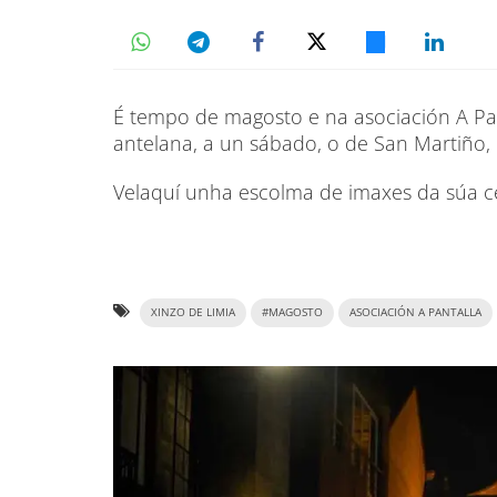
É tempo de magosto e na asociación A Pan
antelana, a un sábado, o de San Martiño,
Velaquí unha escolma de imaxes da súa c
XINZO DE LIMIA
#MAGOSTO
ASOCIACIÓN A PANTALLA