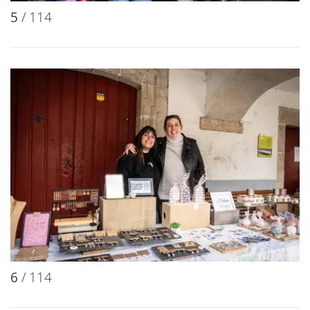
5
/ 114
6
/ 114