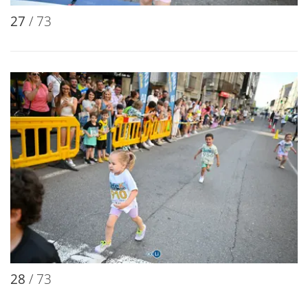
27
/ 73
28
/ 73