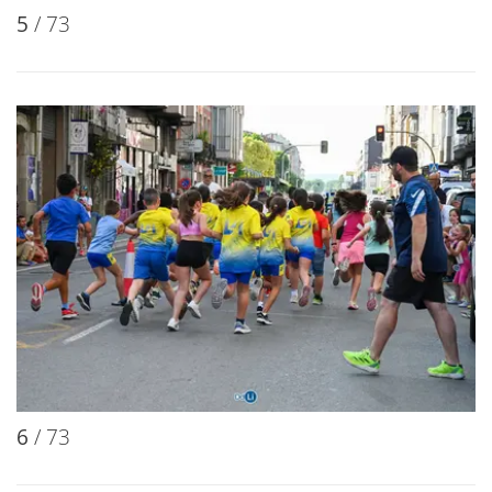
5
/ 73
6
/ 73