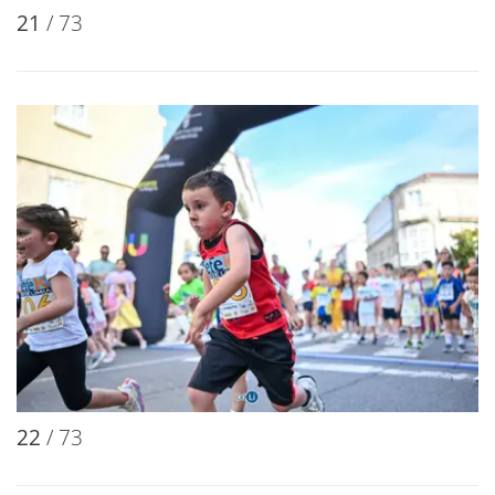
21
/ 73
22
/ 73