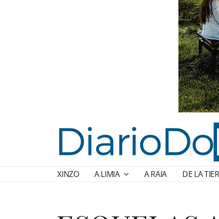
XINZO
A LIMIA
A RAIA
DE LA TIE