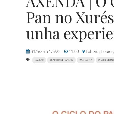
AXENDA | O C
Pan no Xurés
unha experie
31/5/25
a
1/6/25
11:00
Lobeira, Lobios,
BALTAR
#CALVOSDERANDIN
#ANDAINA
#PATRIMON