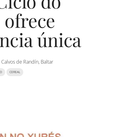
iclo do
 ofrece
ncia única
 Calvos de Randín, Baltar
IO
CEREAL