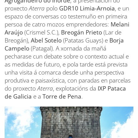
Agrogandeiro do Inorde
; a presentación do
proxecto
Aterra
polo
GDR10 Limia-Arnoia
, e un
espazo de conversas co testemuño en primeira
persoa de catro mozos emprendedores:
Melani
Araújo
(Crismel S.C.),
Breogán Prieto
(Lar de
Breogán),
Abel Sotelo
(Patatas Guays) e
Borja
Campelo
(Patagal). A xornada da mañá
pecharase cun debate sobre o contexto actual e
as medidas de futuro, e pola tarde está prevista
unha visita á comarca desde unha perspectiva
produtiva e paisaxística, con paradas en parcelas
do proxecto
Aterra
, explotacións da
IXP Pataca
de Galicia
e a
Torre de Pena
.