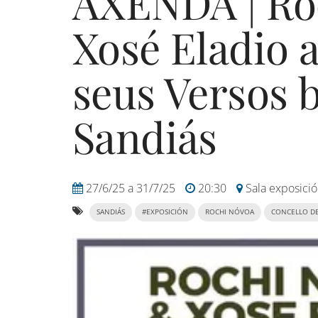
AXENDA | Ro
Xosé Eladio 
seus Versos 
Sandiás
27/6/25
a
31/7/25
20:30
Sala exposició
SANDIÁS
#EXPOSICIÓN
ROCHI NÓVOA
CONCELLO DE