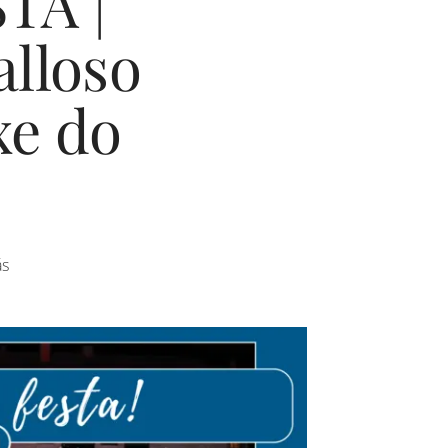
TA |
alloso
xe do
ás