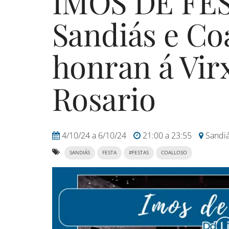
IMOS DE FES
Sandiás e Co
honran á Vir
Rosario
4/10/24
a
6/10/24
21:00
a
23:55
Sandi
SANDIÁS
FESTA
#FESTAS
COALLOSO