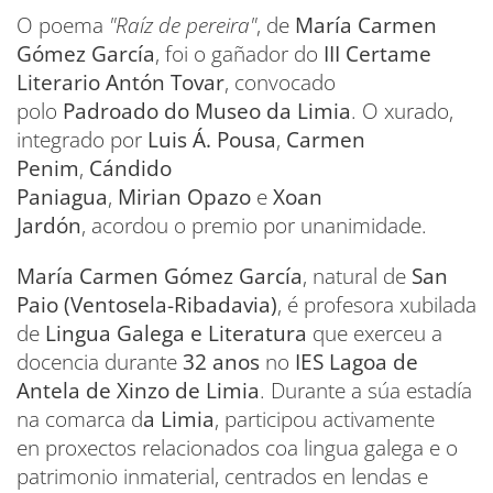
O poema
"Raíz de pereira"
, de
María Carmen
Gómez García
, foi o gañador do
III Certame
Literario Antón Tovar
, convocado
polo
Padroado do Museo da Limia
. O xurado,
integrado por
Luis Á. Pousa
,
Carmen
Penim
,
Cándido
Paniagua
,
Mirian Opazo
e
Xoan
Jardón
, acordou o premio por unanimidade.
María Carmen Gómez García
, natural de
San
Paio (Ventosela-Ribadavia)
, é profesora xubilada
de
Lingua Galega e Literatura
que exerceu a
docencia durante
32 anos
no
IES Lagoa de
Antela de Xinzo de Limia
. Durante a súa estadía
na comarca d
a Limia
, participou activamente
en proxectos relacionados coa lingua galega e o
patrimonio inmaterial, centrados en lendas e