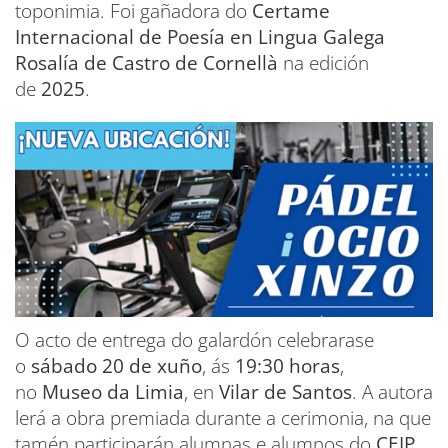
toponimia. Foi gañadora do
Certame
Internacional de Poesía en Lingua Galega
Rosalía de Castro de Cornellà
na edición
de
2025
.
O acto de entrega do galardón celebrarase
o
sábado 20 de xuño
, ás
19:30 horas
,
no
Museo da Limia
, en
Vilar de Santos
. A autora
lerá a obra premiada durante a cerimonia, na que
tamén participarán alumnas e alumnos do
CEIP