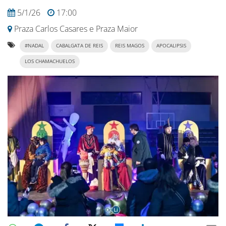
5/1/26
17:00
Praza Carlos Casares e Praza Maior
#NADAL
CABALGATA DE REIS
REIS MAGOS
APOCALIPSIS
LOS CHAMACHUELOS