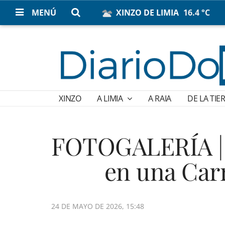
MENÚ
XINZO DE LIMIA
16.4 °C
XINZO
A LIMIA
A RAIA
DE LA TIE
FOTOGALERÍA | 
en una Car
24 DE MAYO DE 2026, 15:48