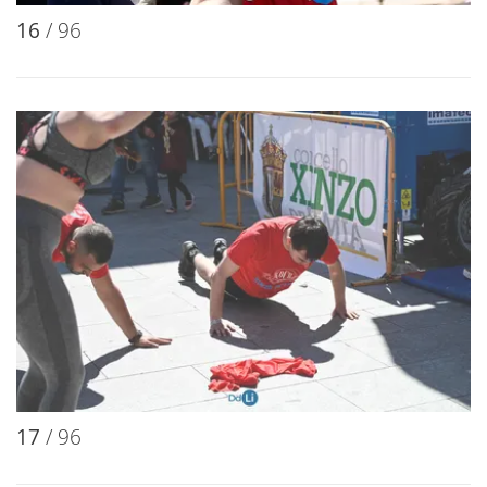
16
/ 96
17
/ 96