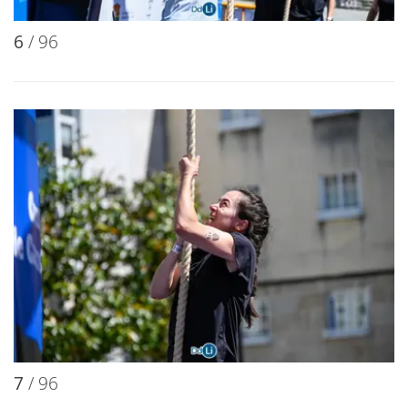
6
/ 96
7
/ 96