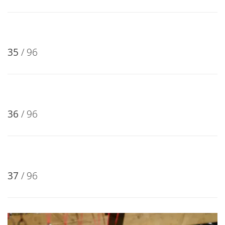
28
/ 96
29
/ 96