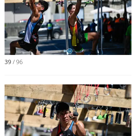
33
/ 96
34
/ 96
35
/ 96
36
/ 96