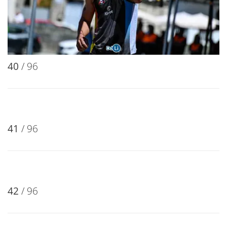
37
/ 96
38
/ 96