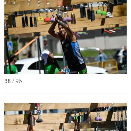
30
/ 96
31
/ 96
32
/ 96