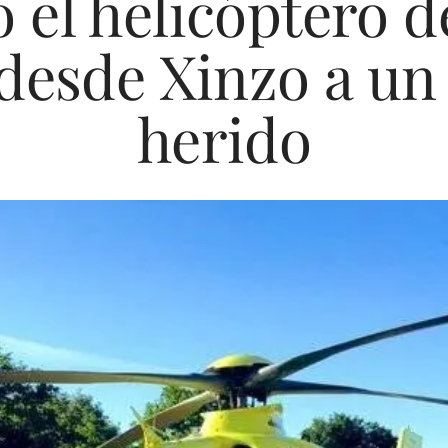
 el helicóptero d
 desde Xinzo a un
herido