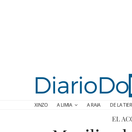
XINZO
A LIMIA
A RAIA
DE LA TIE
EL AC