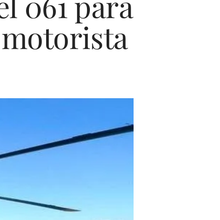
el 061 para
 motorista