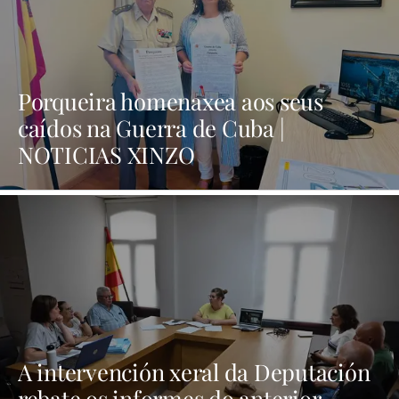
Porqueira homenaxea aos seus
caídos na Guerra de Cuba |
NOTICIAS XINZO
A intervención xeral da Deputación
rebate os informes do anterior