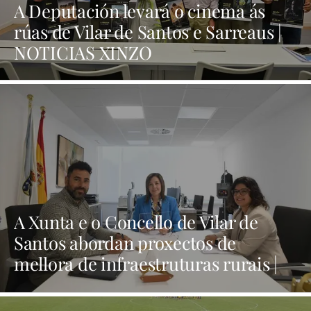
A Deputación levará o cinema ás
rúas de Vilar de Santos e Sarreaus |
NOTICIAS XINZO
A Xunta e o Concello de Vilar de
Santos abordan proxectos de
mellora de infraestruturas rurais |
NOTICIAS XINZO