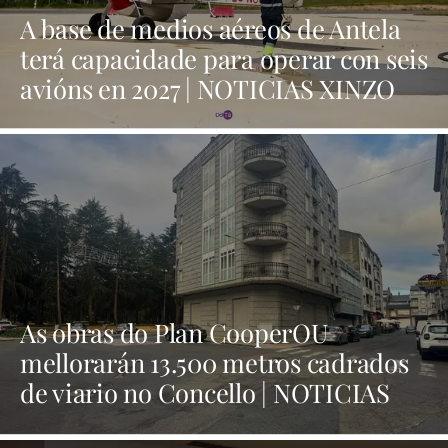
A base de medios aéreos de Antela
terá capacidade para operar con seis
avións en 2027 | NOTICIAS XINZO
As obras do Plan CooperOU
mellorarán 13.500 metros cadrados
de viario no Concello | NOTICIAS
XINZO