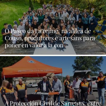
O Paseo da La reúne, na aldea de
Couso, produtores e artesáns para
poñer en valor a la con
denominación de orixe | NOTICIAS
OURENSE
A Protección Civil de Sarreaus, entre