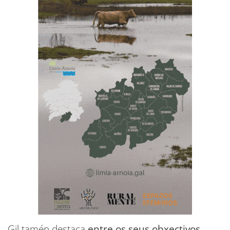
Gil tamén destaca
entre os seus obxectivos