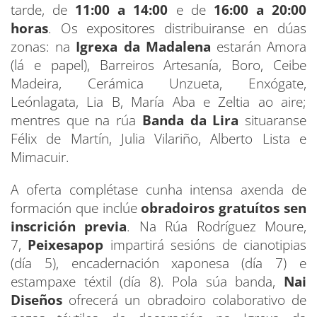
tarde, de
11:00 a 14:00
e de
16:00 a 20:00
horas
. Os expositores distribuiranse en dúas
zonas: na
Igrexa da Madalena
estarán Amora
(lá e papel), Barreiros Artesanía, Boro, Ceibe
Madeira, Cerámica Unzueta, Enxógate,
Leónlagata, Lia B, María Aba e Zeltia ao aire;
mentres que na rúa
Banda da Lira
situaranse
Félix de Martín, Julia Vilariño, Alberto Lista e
Mimacuir.
A oferta complétase cunha intensa axenda de
formación que inclúe
obradoiros gratuítos sen
inscrición previa
. Na Rúa Rodríguez Moure,
7,
Peixesapop
impartirá sesións de cianotipias
(día 5), encadernación xaponesa (día 7) e
estampaxe téxtil (día 8). Pola súa banda,
Nai
Diseños
ofrecerá un obradoiro colaborativo de