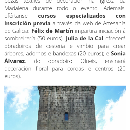
pezas téxtiles de decoración na Igrexa da
Madalena durante todo o evento. Ademais,
ofértanse
cursos especializados con
inscrición previa
a través da web de Artesanía
de Galicia:
Félix de Martín
impartirá iniciación á
sombreirería (50 euros);
Julia de la Cal
ofrecerá
obradoiros de cestería e vimbio para crear
árbores, adornos e bandexas (20 euros); e
Sonia
Álvarez
, do obradoiro Olueis, ensinará
decoración floral para coroas e centros (20
euros).