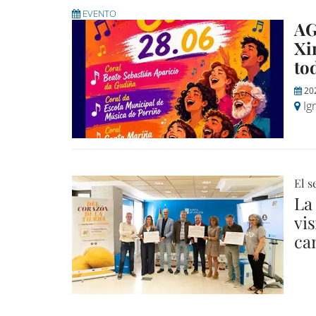
EVENTO
AG
Xi
to
20
Igr
El s
La
vi
ca