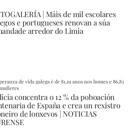
TOGALERÍA | Máis de mil escolares
legos e portugueses renovan a súa
mandade arredor do Limia
peranza de vida galega é de 81,19 anos nos homes e 86,83
mulleres
licia concentra o 12 % da poboación
ntenaria de España e crea un rexistro
oneiro de lonxevos | NOTICIAS
RENSE