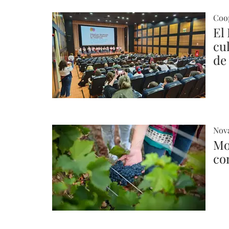
Coop
El 
cu
de
Nova
Mo
co