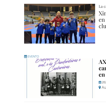
La c
Xi
en
cl
EVENTO
AX
ca
en
20
Au