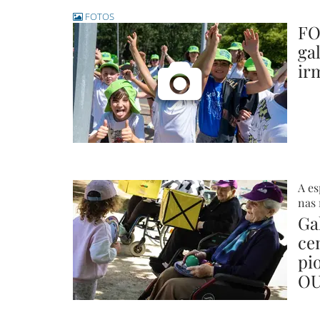
FOTOS
FO
ga
ir
A es
nas 
Ga
ce
pi
OU