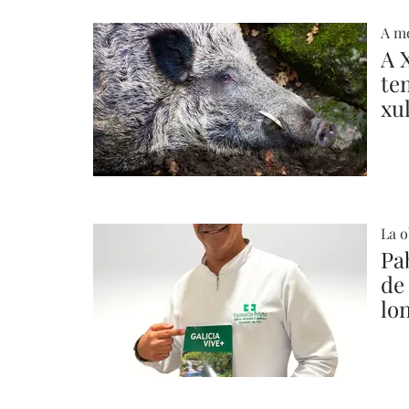
A me
A 
te
xu
La o
Pa
de 
lo