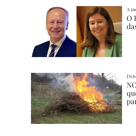
A me
O 
da
Dend
NO
qu
pa