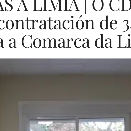
S A LIMIA | O CD
contratación de 3
a a Comarca da L