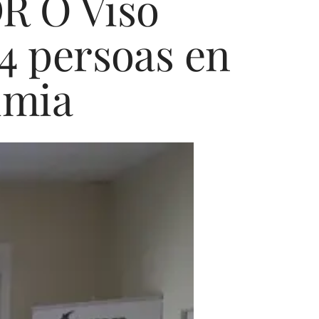
R O Viso
4 persoas en
imia