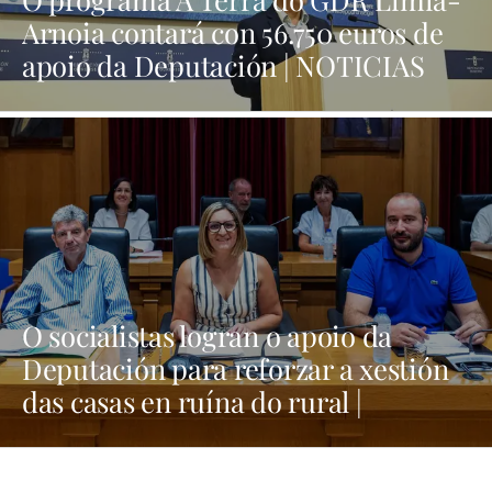
Arnoia contará con 56.750 euros de
apoio da Deputación | NOTICIAS
XINZO
O socialistas logran o apoio da
Deputación para reforzar a xestión
das casas en ruína do rural |
NOTICIAS XINZO