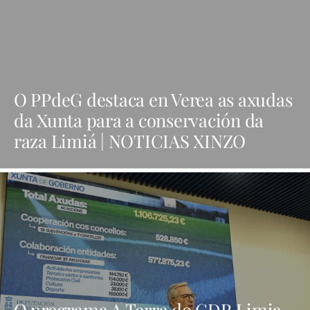
O PPdeG destaca en Verea as axudas
da Xunta para a conservación da
raza Limiá | NOTICIAS XINZO
O programa A Terra do GDR Limia-