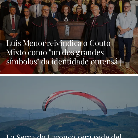
Luis Menor reivindica o Couto
Mixto como "un dos grandes
símbolos" da identidade ourensá |
NOTICIAS XINZO
La Serra do Larouco será sede del