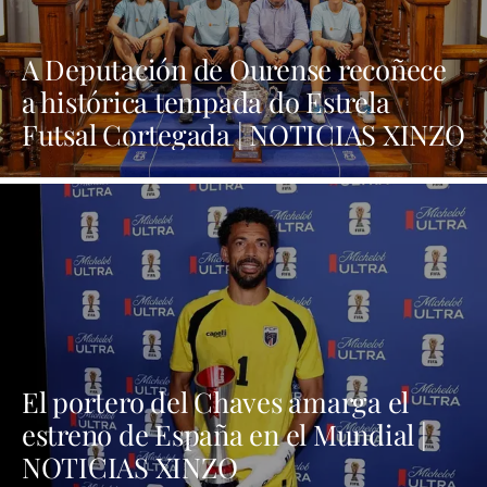
A Deputación de Ourense recoñece
a histórica tempada do Estrela
Futsal Cortegada | NOTICIAS XINZO
El portero del Chaves amarga el
estreno de España en el Mundial |
NOTICIAS XINZO