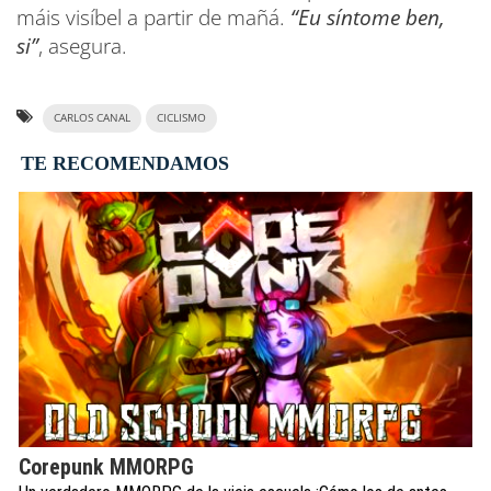
máis visíbel a partir de mañá.
“Eu síntome ben,
si”
, asegura.
CARLOS CANAL
CICLISMO
TE RECOMENDAMOS
Corepunk MMORPG