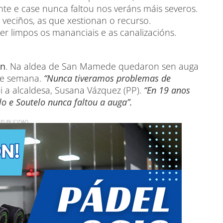
nte e case nunca faltou nos veráns máis severos.
veciños, as que xestionan o recurso.
er limpos os mananciais e as canalizacións.
án
. Na aldea de San Mamede quedaron sen auga
 de semana.
“Nunca tiveramos problemas de
di a alcaldesa, Susana Vázquez (PP).
“En 19 anos
o e Soutelo nunca faltou a auga”.