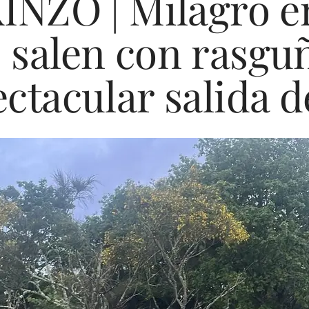
NZO | Milagro e
 salen con rasgu
ctacular salida d