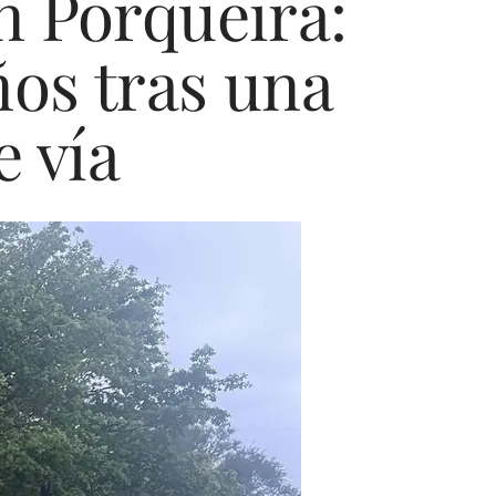
n Porqueira:
ños tras una
e vía