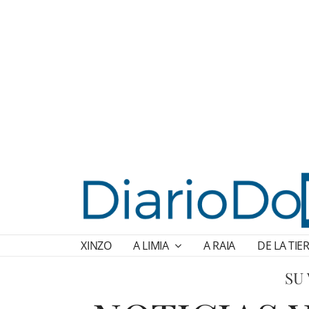
XINZO
A LIMIA
A RAIA
DE LA TIE
SU