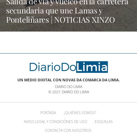
Salida de vía y vuelco en la carretera
secundaria que une Lamas y
Ponteliñares | NOTICIAS XINZO
UN MEDIO DIXITAL CON NOVAS DA COMARCA DA LIMIA.
DIARIO DO LIMIA
© 2021 DIARIO DO LIMIA
PORTADA
¿QUIÉNES SOMOS?
AVISO LEGAL Y CONDICIÓNES DE USO
ESQUELAS
CONTACTA CON NOSOTROS