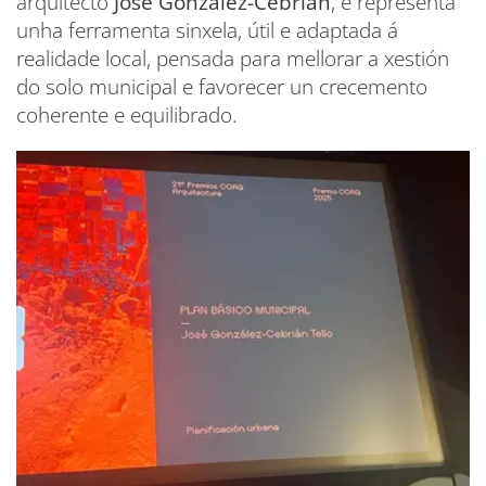
arquitecto
José González-Cebrián
, e representa
unha ferramenta sinxela, útil e adaptada á
realidade local, pensada para mellorar a xestión
do solo municipal e favorecer un crecemento
coherente e equilibrado.