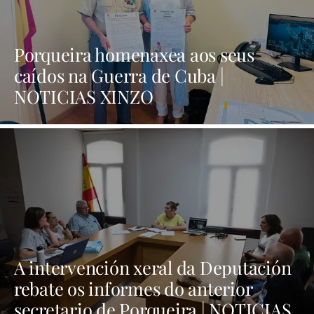
Porqueira homenaxea aos seus
caídos na Guerra de Cuba |
NOTICIAS XINZO
A intervención xeral da Deputación
rebate os informes do anterior
secretario de Porqueira | NOTICIAS