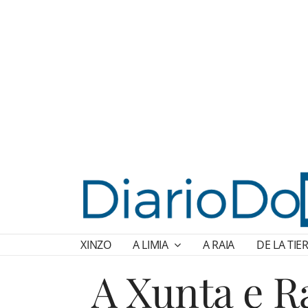
XINZO
A LIMIA
A RAIA
DE LA TIE
A Xunta e Ra