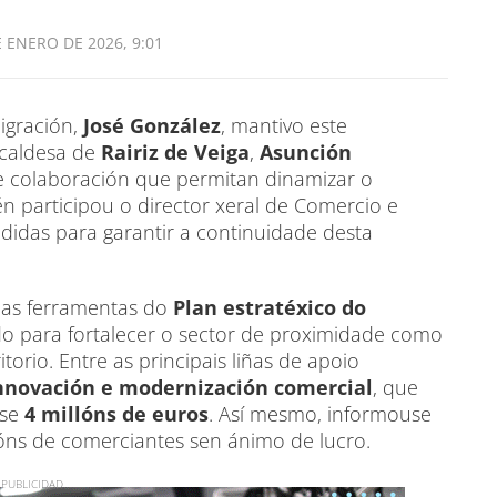
E ENERO DE 2026, 9:01
igración,
José González
, mantivo este
lcaldesa de
Rairiz de Veiga
,
Asunción
de colaboración que permitan dinamizar o
n participou o director xeral de Comercio e
didas para garantir a continuidade desta
 as ferramentas do
Plan estratéxico do
do para fortalecer o sector de proximidade como
orio. Entre as principais liñas de apoio
 innovación e modernización comercial
, que
ase
4 millóns de euros
. Así mesmo, informouse
ións de comerciantes sen ánimo de lucro.