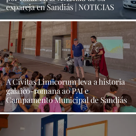
expareja en Sandiás | NOTICIAS
XINZO
A Civitas Limicorum leva a historia
galaico-romana ao PAI e
Campamento Municipal de Sandiás
| NOTICIAS XINZO