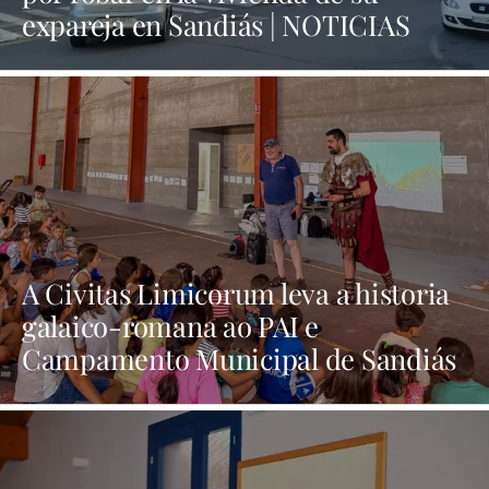
expareja en Sandiás | NOTICIAS
XINZO
A Civitas Limicorum leva a historia
galaico-romana ao PAI e
Campamento Municipal de Sandiás
| NOTICIAS XINZO