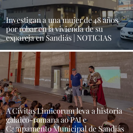
Investigan a una mujer de 48 años
por robar en la vivienda de su
expareja en Sandiás | NOTICIAS
XINZO
A Civitas Limicorum leva a historia
galaico-romana ao PAI e
Campamento Municipal de Sandiás