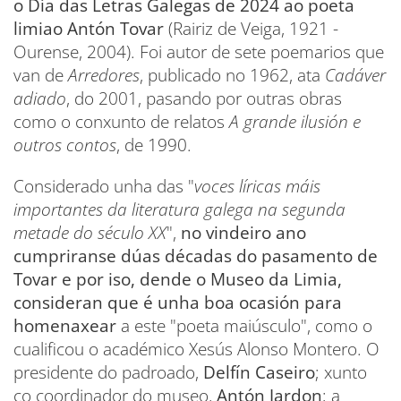
o Día das Letras Galegas de 2024 ao poeta
limiao Antón Tovar
(Rairiz de Veiga, 1921 -
Ourense, 2004). Foi autor de sete poemarios que
van de
Arredores
, publicado no 1962, ata
Cadáver
adiado
, do 2001, pasando por outras obras
como o conxunto de relatos
A grande ilusión e
outros contos
, de 1990.
Considerado unha das "
voces líricas máis
importantes da literatura galega na segunda
metade do século XX
",
no vindeiro ano
cumpriranse dúas décadas do pasamento de
Tovar e por iso, dende o Museo da Limia,
consideran que é unha boa ocasión para
homenaxear
a este "poeta maiúsculo", como o
cualificou o académico Xesús Alonso Montero. O
presidente do padroado,
Delfín Caseiro
; xunto
co coordinador do museo,
Antón Jardon
; a