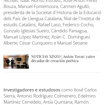
Nicolás, Isaac Alonso Estraviz, Xosé Antón Pérez
Bouza, Manuel Fontemoura, Carmen Agulló,
presidenta de la Societat d´Historia de la Educació
dels País de Llengua Catalana, filial de l´Institut de
estudis Cataláns; Rafael Laso, Federico Cocho,
Gonzalo Iglesias Sueiro, Cándido Paniagua,
Manuel López Martínez, Xoán C. Domínguez
Alberte, César Cunqueiro e Manuel Seoane.
NOTICIAS XINZO | Antón Tovar: catro
décadas de creación poética
Investigadores e estudosos
como Xosé Carlos
Sierra, Antonio Rodríguez Colmenero, Edelmiro
Martínez Cerredelo, Antía Quintana, Ramón