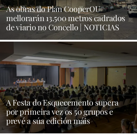
As obras do Plan CooperOU
mellorarán 13.500 metros cadrados
de viario no Concello | NOTICIAS
XINZO
A Festa do Esquecemento supera
por primeira vez os 50 grupos e
prevé a súa edición máis
multitudinaria | NOTICIAS XINZO