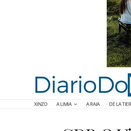
XINZO
A LIMIA
A RAIA
DE LA TIE