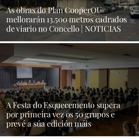
As obras do Plan CooperOU
mellorarán 13.500 metros cadrados
de viario no Concello | NOTICIAS
XINZO
A Festa do Esquecemento supera
por primeira vez os 50 grupos e
prevé a súa edición máis
multitudinaria | NOTICIAS XINZO