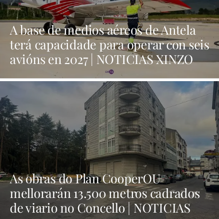
A base de medios aéreos de Antela
terá capacidade para operar con seis
avións en 2027 | NOTICIAS XINZO
As obras do Plan CooperOU
mellorarán 13.500 metros cadrados
de viario no Concello | NOTICIAS