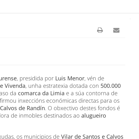
urense
, presidida por
Luis Menor
, vén de
de Vivenda
, unha estratexia dotada con
500.000
caso da
comarca da Limia
e a súa contorna de
onfirmou inxeccións económicas directas para os
Calvos de Randín
. O obxectivo destes fondos é
mellora de inmobles destinados ao
alugueiro
axudas, os municipios de
Vilar de Santos e
Calvos