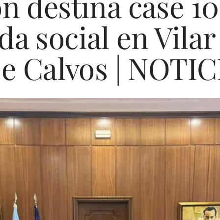
n destina case 1
da social en Vilar
 e Calvos | NOTI