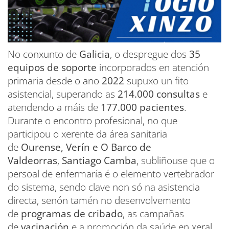
No conxunto de
Galicia
, o despregue dos
35
equipos de soporte
incorporados en atención
primaria desde o ano
2022
supuxo un fito
asistencial, superando as
214.000 consultas
e
atendendo a máis de
177.000 pacientes
.
Durante o encontro profesional, no que
participou o xerente da área sanitaria
de
Ourense, Verín e O Barco de
Valdeorras
,
Santiago Camba
, subliñouse que o
persoal de enfermaría é o elemento vertebrador
do sistema, sendo clave non só na asistencia
directa, senón tamén no desenvolvemento
de
programas de cribado
, as campañas
de
vacinación
e a promoción da saúde en xeral.